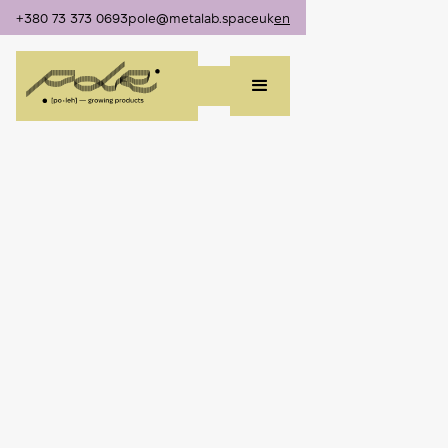
+380 73 373 0693
pole@metalab.space
uk
en