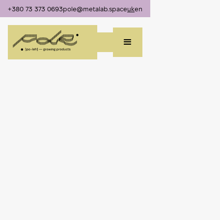
+380 73 373 0693
pole@metalab.space
uk
en