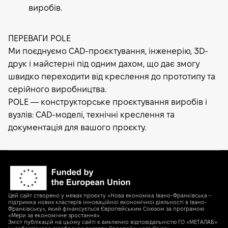
виробів.
ПЕРЕВАГИ POLE
Ми поєднуємо CAD-проєктування, інженерію, 3D-
друк і майстерні під одним дахом, що дає змогу
швидко переходити від креслення до прототипу та
серійного виробництва.
POLE — конструкторське проєктування виробів і
вузлів: CAD-моделі, технічні креслення та
документація для вашого проєкту.
Цей сайт створено у межах проєкту «Нова економіка Івано-Франківська –
підтримка нових кластерів інноваційної економічної діяльності в Івано-
Франківську», який фінансується Європейським Союзом за програмою
«Мери за економічне зростання».
Зміст публікацій на цьому сайті є виключно відповідальністю ГО «МЕТАЛАБ»